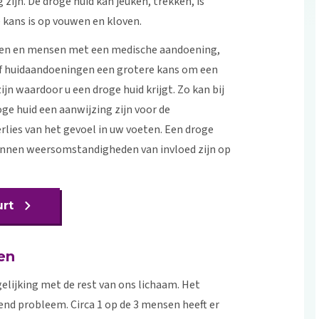
 zijn. De droge huid kan jeuken, trekken, is
 kans is op vouwen en kloven.
oren en mensen met een medische aandoening,
of huidaandoeningen een grotere kans om een
jn waardoor u een droge huid krijgt. Zo kan bij
e huid een aanwijzing zijn voor de
lies van het gevoel in uw voeten. Een droge
 kunnen weersomstandigheden van invloed zijn op
urt
en
gelijking met de rest van ons lichaam. Het
nd probleem. Circa 1 op de 3 mensen heeft er