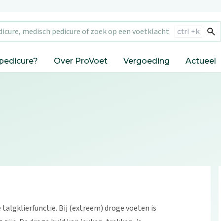
ctrl +
k
pedicure?
Over ProVoet
Vergoeding
Actueel
talgklierfunctie. Bij (extreem) droge voeten is