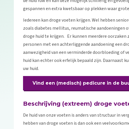
de huid ruw en kan deze mogelijk schilferig en gevoelig
gespannen en extra kwetsbaar op plekken waar grote
Iedereen kan droge voeten krijgen. Wel hebben seni
zoals diabetes mellitus, reumatische aandoeningen 
droge huid te krijgen. Er kunnen meerdere oorzaken zi
personen met een achterliggende aandoening een drog
aanwezigheid van een verminderde doorbloeding of ver
huid kan echter ook erfelijk bepaald zijn. Daarnaast
uw huid.
Vind een (medisch) pedicure in de bu
Beschrijving (extreem) droge voet
De huid van onze voeten is anders van structuur in ver
hebben van droge voeten is dan ook een veelvoorkome