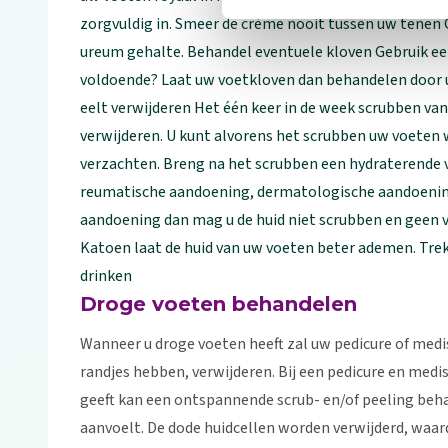
zorgvuldig in. Smeer de crème nooit tussen uw tenen 
ureum gehalte. Behandel eventuele kloven Gebruik een
voldoende? Laat uw voetkloven dan behandelen door u
eelt verwijderen Het één keer in de week scrubben van
verwijderen. U kunt alvorens het scrubben uw voeten 
verzachten. Breng na het scrubben een hydraterende v
reumatische aandoening, dermatologische aandoening,
aandoening dan mag u de huid niet scrubben en geen
Katoen laat de huid van uw voeten beter ademen. Tre
drinken
Droge voeten behandelen
Wanneer u droge voeten heeft zal uw pedicure of medisc
randjes hebben, verwijderen. Bij een pedicure en med
geeft kan een ontspannende scrub- en/of peeling beh
aanvoelt. De dode huidcellen worden verwijderd, waa