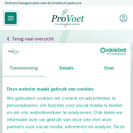
De brancheorganisatie voor de (medisch) pedicure
Overslaan en naar de inhoud gaan
Mijn P
Open hoofdmenu
Ga naar de homepagina
Terug naar overzicht
Professionals
Pedicure niet gevonden
Toestemming
Details
Over
De pedicure die je zoekt kunnen we niet vinden.
Deze website maakt gebruik van cookies
Klik hier om te zoeken naar een andere
We gebruiken cookies om content en advertenties te
pedicure.
personaliseren, om functies voor social media te bieden
en om ons websiteverkeer te analyseren. Ook delen we
informatie over uw gebruik van onze site met onze
partners voor social media, adverteren en analyse. Deze
Footer