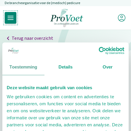
De brancheorganisatie voor de (medisch) pedicure
Overslaan en naar de inhoud gaan
Mijn P
Open hoofdmenu
Ga naar de homepagina
Terug naar overzicht
Professionals
Pedicure niet gevonden
Toestemming
Details
Over
De pedicure die je zoekt kunnen we niet vinden.
Deze website maakt gebruik van cookies
Klik hier om te zoeken naar een andere
We gebruiken cookies om content en advertenties te
pedicure.
personaliseren, om functies voor social media te bieden
en om ons websiteverkeer te analyseren. Ook delen we
informatie over uw gebruik van onze site met onze
partners voor social media, adverteren en analyse. Deze
Footer