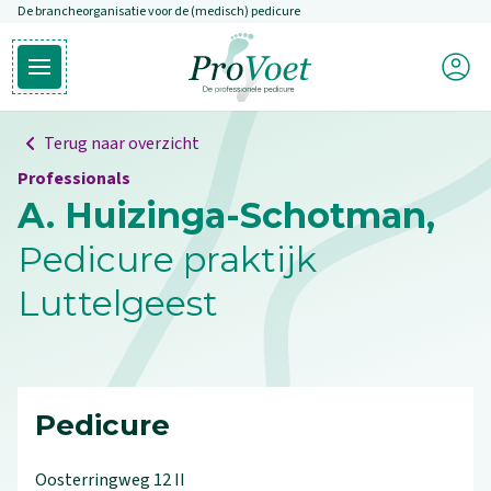
De brancheorganisatie voor de (medisch) pedicure
Overslaan en naar de inhoud gaan
Mijn P
Open hoofdmenu
Ga naar de homepagina
Terug naar overzicht
Professionals
A. Huizinga-Schotman,
Pedicure praktijk
Luttelgeest
Pedicure
Oosterringweg
12
II