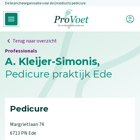
De brancheorganisatie voor de (medisch) pedicure
Overslaan en naar de inhoud gaan
Mijn P
Open hoofdmenu
Ga naar de homepagina
Terug naar overzicht
Professionals
A. Kleijer-Simonis,
Pedicure praktijk Ede
Pedicure
Margrietlaan
74
6713 PN
Ede