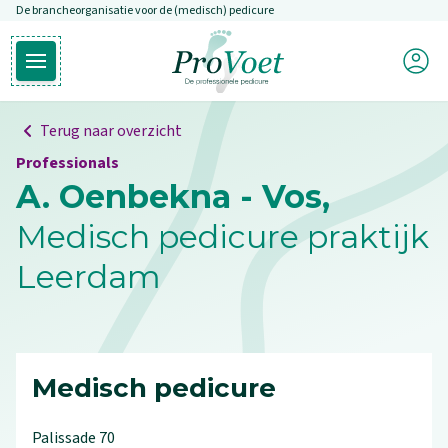
De brancheorganisatie voor de (medisch) pedicure
Overslaan en naar de inhoud gaan
Mijn P
Open hoofdmenu
Ga naar de homepagina
Terug naar overzicht
Professionals
A. Oenbekna - Vos,
Medisch pedicure praktijk
Leerdam
Medisch pedicure
Palissade
70