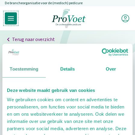
De brancheorganisatie voor de (medisch) pedicure
Overslaan en naar de inhoud gaan
Mijn P
Open hoofdmenu
Ga naar de homepagina
Terug naar overzicht
Professionals
Pedicure niet gevonden
Toestemming
Details
Over
De pedicure die je zoekt kunnen we niet vinden.
Deze website maakt gebruik van cookies
Klik hier om te zoeken naar een andere
We gebruiken cookies om content en advertenties te
pedicure.
personaliseren, om functies voor social media te bieden
en om ons websiteverkeer te analyseren. Ook delen we
informatie over uw gebruik van onze site met onze
partners voor social media, adverteren en analyse. Deze
Footer