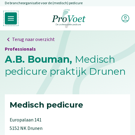
De brancheorganisatie voor de (medisch) pedicure
Overslaan en naar de inhoud gaan
Mijn P
Open hoofdmenu
Ga naar de homepagina
Terug naar overzicht
Professionals
A.B. Bouman,
Medisch
pedicure praktijk Drunen
Medisch pedicure
Europalaan
141
5152 NK
Drunen