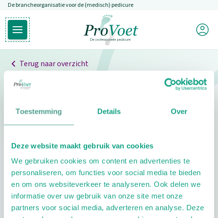
De brancheorganisatie voor de (medisch) pedicure
Overslaan en naar de inhoud gaan
Mijn P
Open hoofdmenu
Ga naar de homepagina
Terug naar overzicht
Professionals
Pedicure niet gevonden
Toestemming
Details
Over
De pedicure die je zoekt kunnen we niet vinden.
Deze website maakt gebruik van cookies
Klik hier om te zoeken naar een andere
We gebruiken cookies om content en advertenties te
pedicure.
personaliseren, om functies voor social media te bieden
en om ons websiteverkeer te analyseren. Ook delen we
informatie over uw gebruik van onze site met onze
partners voor social media, adverteren en analyse. Deze
Footer