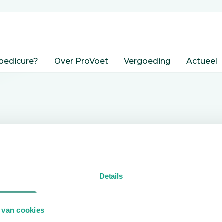
pedicure?
Over ProVoet
Vergoeding
Actueel
nden
Details
edicure.
 van cookies