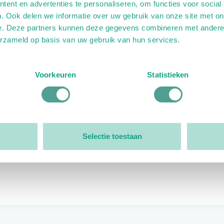
ent en advertenties te personaliseren, om functies voor social
. Ook delen we informatie over uw gebruik van onze site met on
e. Deze partners kunnen deze gegevens combineren met andere i
erzameld op basis van uw gebruik van hun services.
ink)
ande link)
t op uitgaande link)
Voorkeuren
Statistieken
Organisatie
Bestuur
Selectie toestaan