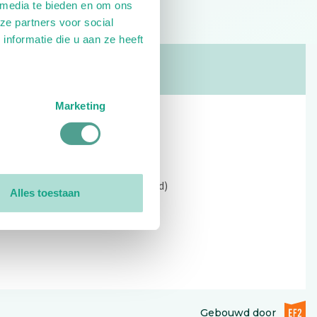
 media te bieden en om ons
ze partners voor social
nformatie die u aan ze heeft
Marketing
Contact
Kerkewijk 69, 3901 EC Veenendaal
Open: 09:00 - 12:30 (alleen ochtend)
Alles toestaan
Tel: 0318-551369
Contact:
contactformulier
EF2 (op
Gebouwd door