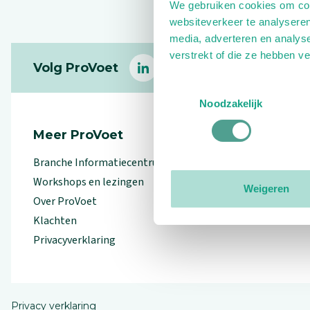
We gebruiken cookies om cont
websiteverkeer te analyseren
media, adverteren en analys
Footer
verstrekt of die ze hebben v
Volg ProVoet
linkedin
facebook
(Let op uitgaande link)
twitter
(Let op uitgaande l
instagram
(Let op uitga
(Le
Toestemmingsselectie
Noodzakelijk
Meer ProVoet
Branche Informatiecentrum
Workshops en lezingen
Weigeren
Over ProVoet
Klachten
Privacyverklaring
Privacy verklaring