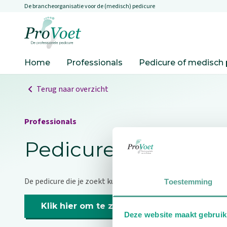
De brancheorganisatie voor de (medisch) pedicure
Overslaan en naar de inhoud gaan
Ga naar de homepagina
Home
Professionals
Pedicure of medisch 
Terug naar overzicht
Professionals
Pedicure niet gevo
De pedicure die je zoekt kunnen we niet vinden.
Toestemming
Klik hier om te zoeken naar een andere p
Deze website maakt gebruik