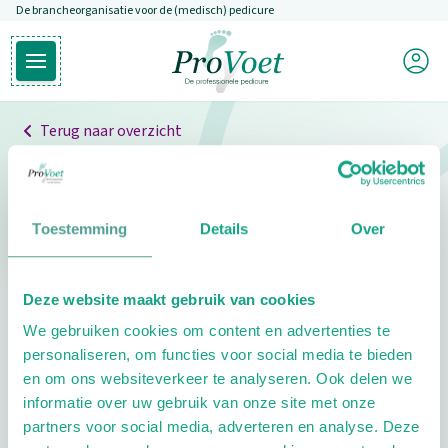
De brancheorganisatie voor de (medisch) pedicure
Overslaan en naar de inhoud gaan
Mijn P
Open hoofdmenu
Ga naar de homepagina
Terug naar overzicht
Professionals
Pedicure niet gevonden
Toestemming
Details
Over
De pedicure die je zoekt kunnen we niet vinden.
Deze website maakt gebruik van cookies
Klik hier om te zoeken naar een andere
We gebruiken cookies om content en advertenties te
pedicure.
personaliseren, om functies voor social media te bieden
en om ons websiteverkeer te analyseren. Ook delen we
informatie over uw gebruik van onze site met onze
partners voor social media, adverteren en analyse. Deze
Footer