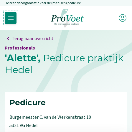
De brancheorganisatie voor de (medisch) pedicure
Overslaan en naar de inhoud gaan
Mijn P
Open hoofdmenu
Ga naar de homepagina
Terug naar overzicht
Professionals
'Alette',
Pedicure praktijk
Hedel
Pedicure
Burgemeester C. van de Werkenstraat
10
5321 VG
Hedel