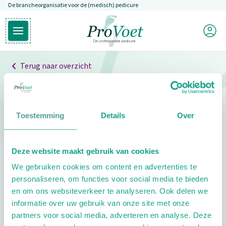
De brancheorganisatie voor de (medisch) pedicure
Overslaan en naar de inhoud gaan
Mijn P
Open hoofdmenu
Ga naar de homepagina
Terug naar overzicht
Professionals
Pedicure niet gevonden
Toestemming
Details
Over
De pedicure die je zoekt kunnen we niet vinden.
Deze website maakt gebruik van cookies
Klik hier om te zoeken naar een andere
We gebruiken cookies om content en advertenties te
pedicure.
personaliseren, om functies voor social media te bieden
en om ons websiteverkeer te analyseren. Ook delen we
informatie over uw gebruik van onze site met onze
partners voor social media, adverteren en analyse. Deze
Footer