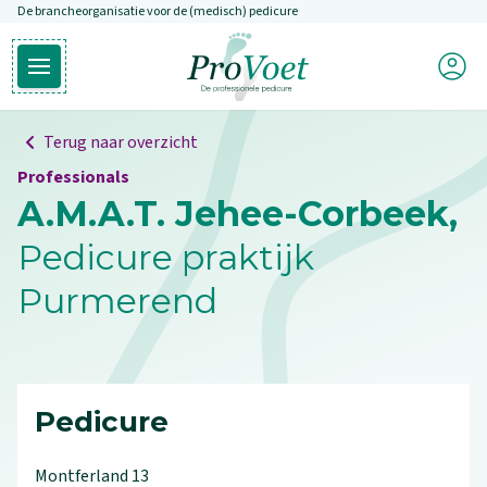
De brancheorganisatie voor de (medisch) pedicure
Overslaan en naar de inhoud gaan
Mijn P
Open hoofdmenu
Ga naar de homepagina
Terug naar overzicht
Professionals
A.M.A.T. Jehee-Corbeek,
Pedicure praktijk
Purmerend
Pedicure
Montferland
13