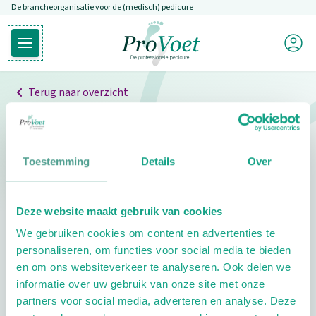
De brancheorganisatie voor de (medisch) pedicure
Overslaan en naar de inhoud gaan
Mijn P
Open hoofdmenu
Ga naar de homepagina
Terug naar overzicht
Professionals
Pedicure niet gevonden
Toestemming
Details
Over
De pedicure die je zoekt kunnen we niet vinden.
Deze website maakt gebruik van cookies
Klik hier om te zoeken naar een andere
We gebruiken cookies om content en advertenties te
pedicure.
personaliseren, om functies voor social media te bieden
en om ons websiteverkeer te analyseren. Ook delen we
informatie over uw gebruik van onze site met onze
partners voor social media, adverteren en analyse. Deze
Footer