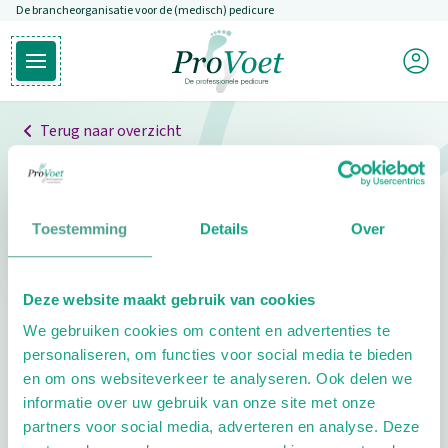
De brancheorganisatie voor de (medisch) pedicure
Overslaan en naar de inhoud gaan
Mijn P
Open hoofdmenu
Ga naar de homepagina
Terug naar overzicht
Professionals
Pedicure niet gevonden
Toestemming
Details
Over
De pedicure die je zoekt kunnen we niet vinden.
Deze website maakt gebruik van cookies
Klik hier om te zoeken naar een andere
We gebruiken cookies om content en advertenties te
pedicure.
personaliseren, om functies voor social media te bieden
en om ons websiteverkeer te analyseren. Ook delen we
informatie over uw gebruik van onze site met onze
partners voor social media, adverteren en analyse. Deze
Footer