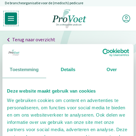
De brancheorganisatie voor de (medisch) pedicure
Overslaan en naar de inhoud gaan
Mijn P
Open hoofdmenu
Ga naar de homepagina
Terug naar overzicht
Professionals
Pedicure niet gevonden
Toestemming
Details
Over
De pedicure die je zoekt kunnen we niet vinden.
Deze website maakt gebruik van cookies
Klik hier om te zoeken naar een andere
We gebruiken cookies om content en advertenties te
pedicure.
personaliseren, om functies voor social media te bieden
en om ons websiteverkeer te analyseren. Ook delen we
informatie over uw gebruik van onze site met onze
partners voor social media, adverteren en analyse. Deze
Footer