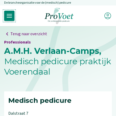
De brancheorganisatie voor de (medisch) pedicure
Overslaan en naar de inhoud gaan
Mijn P
Open hoofdmenu
Ga naar de homepagina
Terug naar overzicht
Professionals
A.M.H. Verlaan-Camps,
Medisch pedicure praktijk
Voerendaal
Medisch pedicure
Dalstraat
7