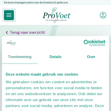
De brancheorganisatie voor de (medisch) pedicure
Overslaan en naar de inhoud gaan
Mijn P
Open hoofdmenu
Ga naar de homepagina
Terug naar overzicht
Professionals
Pedicure niet gevonden
Toestemming
Details
Over
De pedicure die je zoekt kunnen we niet vinden.
Deze website maakt gebruik van cookies
Klik hier om te zoeken naar een andere
We gebruiken cookies om content en advertenties te
pedicure.
personaliseren, om functies voor social media te bieden
en om ons websiteverkeer te analyseren. Ook delen we
informatie over uw gebruik van onze site met onze
partners voor social media, adverteren en analyse. Deze
Footer