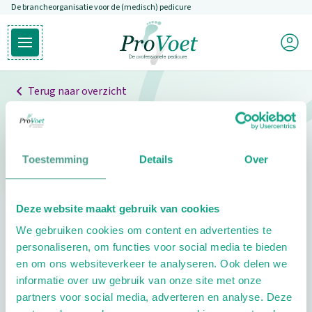
De brancheorganisatie voor de (medisch) pedicure
Overslaan en naar de inhoud gaan
Mijn P
Open hoofdmenu
Ga naar de homepagina
Terug naar overzicht
Professionals
Pedicure niet gevonden
Toestemming
Details
Over
De pedicure die je zoekt kunnen we niet vinden.
Deze website maakt gebruik van cookies
Klik hier om te zoeken naar een andere
We gebruiken cookies om content en advertenties te
pedicure.
personaliseren, om functies voor social media te bieden
en om ons websiteverkeer te analyseren. Ook delen we
informatie over uw gebruik van onze site met onze
partners voor social media, adverteren en analyse. Deze
Footer