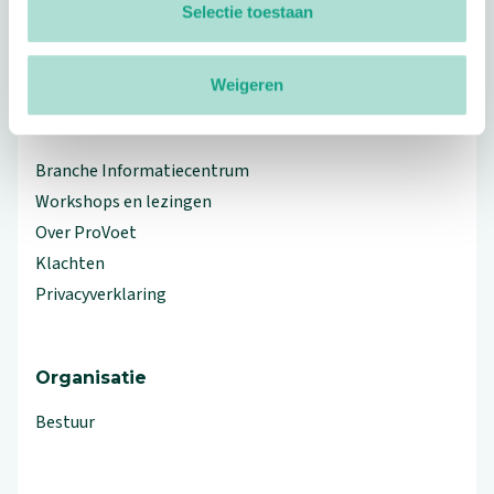
Selectie toestaan
linkedin
facebook
(Let op uitgaande link)
twitter
(Let op uitgaande link)
instagram
(Let op uitgaande link)
(Let op uitgaande link)
Weigeren
Meer ProVoet
Branche Informatiecentrum
Workshops en lezingen
Over ProVoet
Klachten
Privacyverklaring
Organisatie
Bestuur