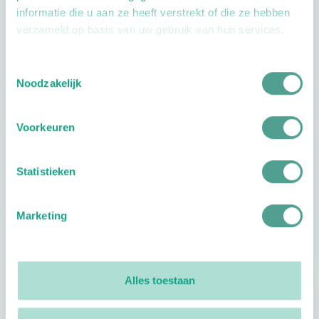
informatie die u aan ze heeft verstrekt of die ze hebben
verzameld op basis van uw gebruik van hun services.
Toestemmingsselectie
Openingstijden
Noodzakelijk
Dag
Tijd
Voorkeuren
Plan je route
Statistieken
Marketing
Reviews
0
reviews
Alles toestaan
Footer
Volg ProVoet