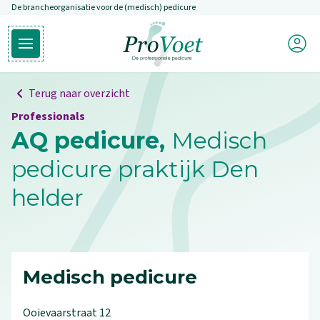
De brancheorganisatie voor de (medisch) pedicure
Overslaan en naar de inhoud gaan
Mijn P
Open hoofdmenu
Ga naar de homepagina
Terug naar overzicht
Professionals
AQ pedicure,
Medisch
pedicure praktijk Den
helder
Medisch pedicure
Ooievaarstraat
12