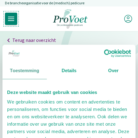
De brancheorganisatie voor de (medisch) pedicure
Overslaan en naar de inhoud gaan
Mijn P
Open hoofdmenu
Ga naar de homepagina
Terug naar overzicht
Professionals
Pedicure niet gevonden
Toestemming
Details
Over
De pedicure die je zoekt kunnen we niet vinden.
Deze website maakt gebruik van cookies
Klik hier om te zoeken naar een andere
We gebruiken cookies om content en advertenties te
pedicure.
personaliseren, om functies voor social media te bieden
en om ons websiteverkeer te analyseren. Ook delen we
informatie over uw gebruik van onze site met onze
partners voor social media, adverteren en analyse. Deze
Footer