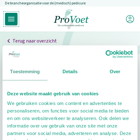
De brancheorganisatie voor de (medisch) pedicure
Overslaan en naar de inhoud gaan
Mijn P
Open hoofdmenu
Ga naar de homepagina
Terug naar overzicht
Professionals
Pedicure niet gevonden
Toestemming
Details
Over
De pedicure die je zoekt kunnen we niet vinden.
Deze website maakt gebruik van cookies
Klik hier om te zoeken naar een andere
We gebruiken cookies om content en advertenties te
pedicure.
personaliseren, om functies voor social media te bieden
en om ons websiteverkeer te analyseren. Ook delen we
informatie over uw gebruik van onze site met onze
partners voor social media, adverteren en analyse. Deze
Footer