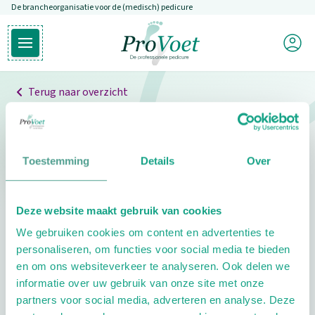
De brancheorganisatie voor de (medisch) pedicure
Overslaan en naar de inhoud gaan
Mijn P
Open hoofdmenu
Ga naar de homepagina
Terug naar overzicht
Professionals
Pedicure niet gevonden
Toestemming
Details
Over
De pedicure die je zoekt kunnen we niet vinden.
Deze website maakt gebruik van cookies
Klik hier om te zoeken naar een andere
We gebruiken cookies om content en advertenties te
pedicure.
personaliseren, om functies voor social media te bieden
en om ons websiteverkeer te analyseren. Ook delen we
informatie over uw gebruik van onze site met onze
partners voor social media, adverteren en analyse. Deze
Footer