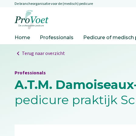
De brancheorganisatie voor de (medisch) pedicure
Overslaan en naar de inhoud gaan
Ga naar de homepagina
Home
Professionals
Pedicure of medisch 
Terug naar overzicht
Professionals
A.T.M. Damoiseaux
pedicure praktijk S