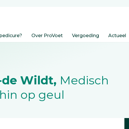
pedicure?
Over ProVoet
Vergoeding
Actueel
-de Wildt,
Medisch
chin op geul