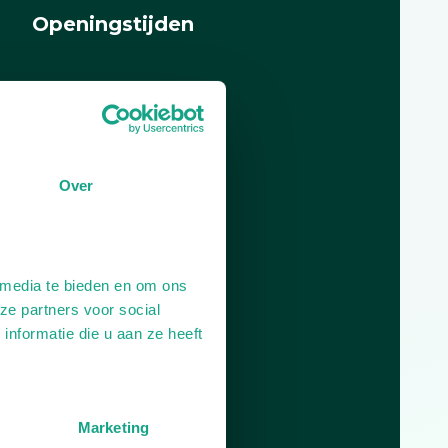
Openingstijden
Dag
Tijd
Plan je route
Over
 media te bieden en om ons
ze partners voor social
nformatie die u aan ze heeft
Marketing