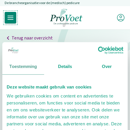
De brancheorganisatie voor de (medisch) pedicure
Overslaan en naar de inhoud gaan
Mijn P
Open hoofdmenu
Ga naar de homepagina
Terug naar overzicht
Professionals
Pedicure niet gevonden
Toestemming
Details
Over
De pedicure die je zoekt kunnen we niet vinden.
Deze website maakt gebruik van cookies
Klik hier om te zoeken naar een andere
We gebruiken cookies om content en advertenties te
pedicure.
personaliseren, om functies voor social media te bieden
en om ons websiteverkeer te analyseren. Ook delen we
informatie over uw gebruik van onze site met onze
partners voor social media, adverteren en analyse. Deze
Footer