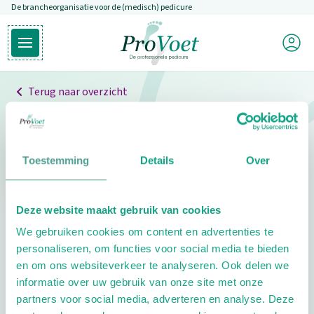
De brancheorganisatie voor de (medisch) pedicure
Overslaan en naar de inhoud gaan
Mijn P
Open hoofdmenu
Ga naar de homepagina
Terug naar overzicht
Professionals
Pedicure niet gevonden
Toestemming
Details
Over
De pedicure die je zoekt kunnen we niet vinden.
Deze website maakt gebruik van cookies
Klik hier om te zoeken naar een andere
We gebruiken cookies om content en advertenties te
pedicure.
personaliseren, om functies voor social media te bieden
en om ons websiteverkeer te analyseren. Ook delen we
informatie over uw gebruik van onze site met onze
partners voor social media, adverteren en analyse. Deze
Footer