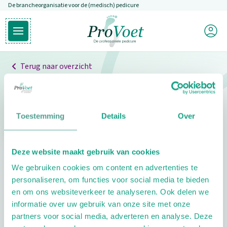
De brancheorganisatie voor de (medisch) pedicure
Overslaan en naar de inhoud gaan
Mijn P
Open hoofdmenu
Ga naar de homepagina
Terug naar overzicht
Professionals
Pedicure niet gevonden
Toestemming
Details
Over
De pedicure die je zoekt kunnen we niet vinden.
Deze website maakt gebruik van cookies
Klik hier om te zoeken naar een andere
We gebruiken cookies om content en advertenties te
pedicure.
personaliseren, om functies voor social media te bieden
en om ons websiteverkeer te analyseren. Ook delen we
informatie over uw gebruik van onze site met onze
partners voor social media, adverteren en analyse. Deze
Footer