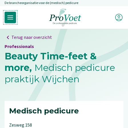
De brancheorganisatie voor de (medisch) pedicure
Overslaan en naar de inhoud gaan
Mijn P
Open hoofdmenu
Ga naar de homepagina
Terug naar overzicht
Professionals
Beauty Time-feet &
more,
Medisch pedicure
praktijk Wijchen
Medisch pedicure
Zesweg
158