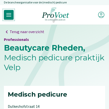
De brancheorganisatie voor de (medisch) pedicure
Overslaan en naar de inhoud gaan
Mijn P
Open hoofdmenu
Ga naar de homepagina
Terug naar overzicht
Professionals
Beautycare Rheden,
Medisch pedicure praktijk
Velp
Medisch pedicure
Dulkeshofstraat
14