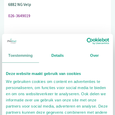
6882 NG
Velp
026-3649019
Schrijf ook een review
Toestemming
Details
Over
Aandachtsgebieden
Deze website maakt gebruik van cookies
Diabetes
Reuma
Wellness
We gebruiken cookies om content en advertenties te
Geriatrie
personaliseren, om functies voor social media te bieden
en om ons websiteverkeer te analyseren. Ook delen we
Extra opties
informatie over uw gebruik van onze site met onze
partners voor social media, adverteren en analyse. Deze
partners kunnen deze gegevens combineren met andere