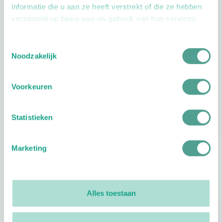
informatie die u aan ze heeft verstrekt of die ze hebben
verzameld op basis van uw gebruik van hun services.
Toestemmingsselectie
Openingstijden
Noodzakelijk
Dag
Tijd
Voorkeuren
Plan je route
Statistieken
Marketing
Reviews
0
reviews
Alles toestaan
Footer
Volg ProVoet