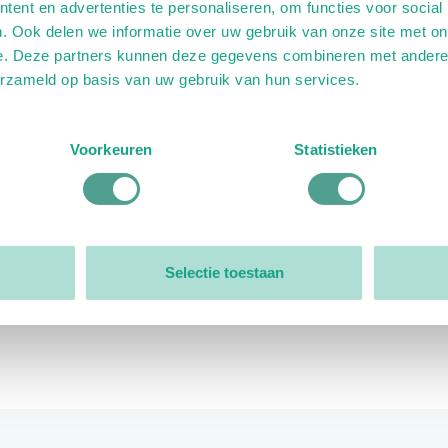
ent en advertenties te personaliseren, om functies voor social
. Ook delen we informatie over uw gebruik van onze site met on
e. Deze partners kunnen deze gegevens combineren met andere i
erzameld op basis van uw gebruik van hun services.
ink)
ande link)
t op uitgaande link)
Voorkeuren
Statistieken
Organisatie
Bestuur
Selectie toestaan