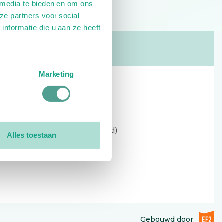
 media te bieden en om ons
ze partners voor social
nformatie die u aan ze heeft
Marketing
Contact
Kerkewijk 69, 3901 EC Veenendaal
Open: 09:00 - 12:30 (alleen ochtend)
Alles toestaan
Tel: 0318-551369
Contact:
contactformulier
EF2 (op
Gebouwd door