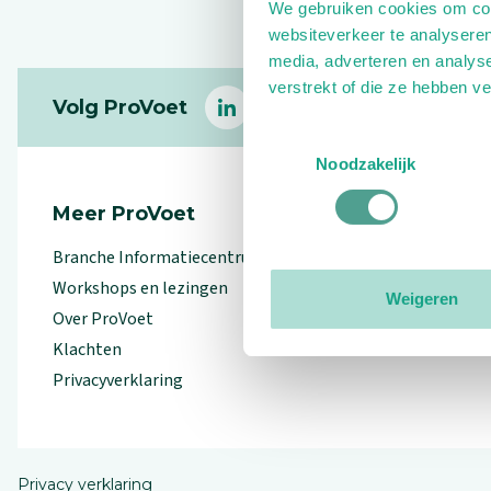
We gebruiken cookies om cont
websiteverkeer te analyseren
media, adverteren en analys
Footer
verstrekt of die ze hebben v
Volg ProVoet
linkedin
facebook
(Let op uitgaande link)
twitter
(Let op uitgaande l
instagram
(Let op uitga
(Le
Toestemmingsselectie
Noodzakelijk
Meer ProVoet
Branche Informatiecentrum
Workshops en lezingen
Weigeren
Over ProVoet
Klachten
Privacyverklaring
Privacy verklaring