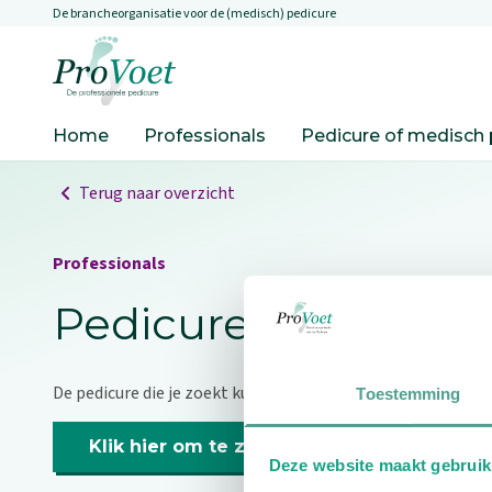
De brancheorganisatie voor de (medisch) pedicure
Overslaan en naar de inhoud gaan
Ga naar de homepagina
Home
Professionals
Pedicure of medisch 
Terug naar overzicht
Professionals
Pedicure niet gevo
De pedicure die je zoekt kunnen we niet vinden.
Toestemming
Klik hier om te zoeken naar een andere p
Deze website maakt gebruik