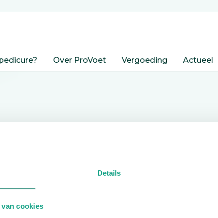
pedicure?
Over ProVoet
Vergoeding
Actueel
nden
Details
edicure.
 van cookies