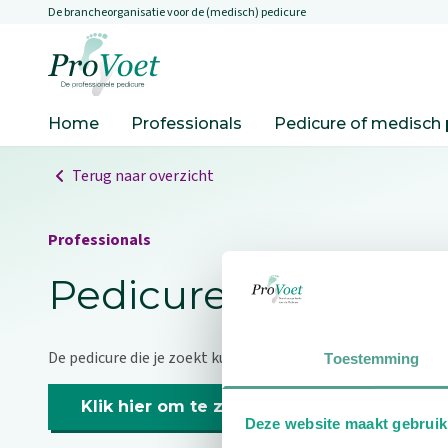
De brancheorganisatie voor de (medisch) pedicure
Overslaan en naar de inhoud gaan
Ga naar de homepagina
Home
Professionals
Pedicure of medisch 
Terug naar overzicht
Professionals
Pedicure niet gevo
De pedicure die je zoekt kunnen we niet vinden.
Toestemming
Klik hier om te zoeken naar een andere p
Deze website maakt gebruik