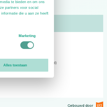
 media te bieden en om ons
ze partners voor social
nformatie die u aan ze heeft
Marketing
Contact
Kerkewijk 69, 3901 EC Veenendaal
Open: 09:00 - 12:30 (alleen ochtend)
Alles toestaan
Tel: 0318-551369
Contact:
contactformulier
EF2 (op
Gebouwd door