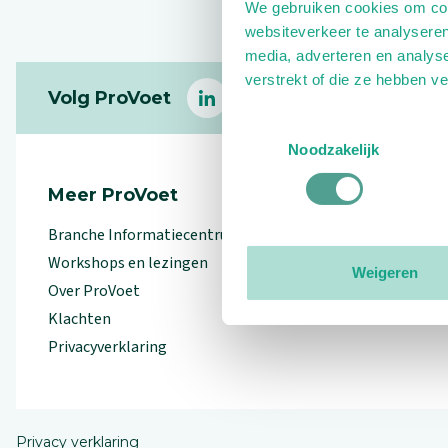
We gebruiken cookies om cont
websiteverkeer te analyseren
media, adverteren en analys
Footer
verstrekt of die ze hebben v
Volg ProVoet
linkedin
facebook
(Let op uitgaande link)
twitter
(Let op uitgaande l
instagram
(Let op uitga
(Le
Toestemmingsselectie
Noodzakelijk
Meer ProVoet
Branche Informatiecentrum
Workshops en lezingen
Weigeren
Over ProVoet
Klachten
Privacyverklaring
Privacy verklaring