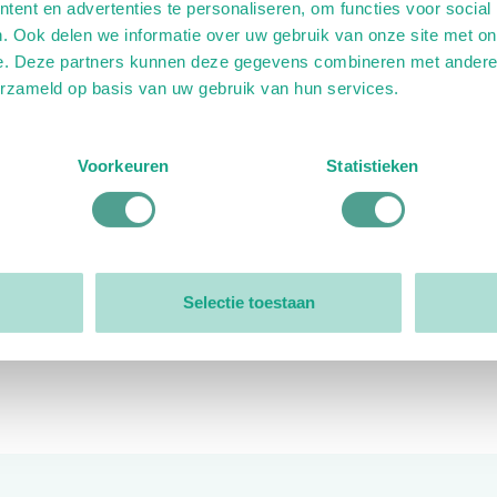
ent en advertenties te personaliseren, om functies voor social
. Ook delen we informatie over uw gebruik van onze site met on
e. Deze partners kunnen deze gegevens combineren met andere i
erzameld op basis van uw gebruik van hun services.
ink)
ande link)
t op uitgaande link)
Voorkeuren
Statistieken
Organisatie
Bestuur
Selectie toestaan