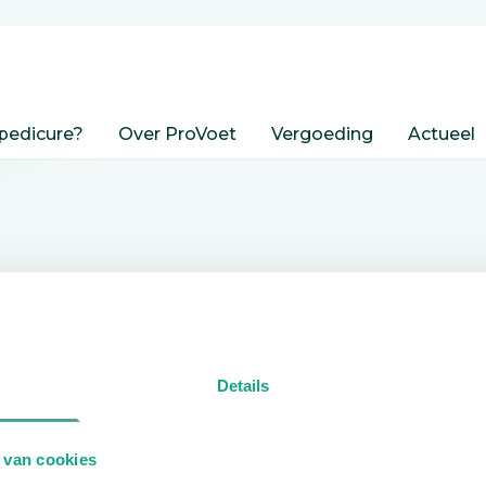
pedicure?
Over ProVoet
Vergoeding
Actueel
nden
Details
edicure.
 van cookies