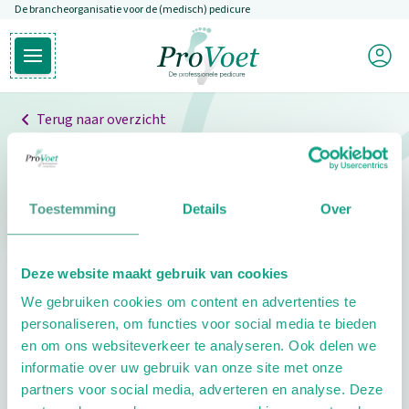
De brancheorganisatie voor de (medisch) pedicure
Overslaan en naar de inhoud gaan
Mijn P
Open hoofdmenu
Ga naar de homepagina
Terug naar overzicht
Professionals
Pedicure niet gevonden
Toestemming
Details
Over
De pedicure die je zoekt kunnen we niet vinden.
Deze website maakt gebruik van cookies
Klik hier om te zoeken naar een andere
We gebruiken cookies om content en advertenties te
pedicure.
personaliseren, om functies voor social media te bieden
en om ons websiteverkeer te analyseren. Ook delen we
informatie over uw gebruik van onze site met onze
partners voor social media, adverteren en analyse. Deze
Footer