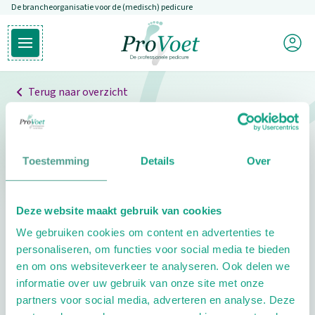
De brancheorganisatie voor de (medisch) pedicure
Overslaan en naar de inhoud gaan
Mijn P
Open hoofdmenu
Ga naar de homepagina
Terug naar overzicht
Professionals
Pedicure niet gevonden
Toestemming
Details
Over
De pedicure die je zoekt kunnen we niet vinden.
Deze website maakt gebruik van cookies
Klik hier om te zoeken naar een andere
We gebruiken cookies om content en advertenties te
pedicure.
personaliseren, om functies voor social media te bieden
en om ons websiteverkeer te analyseren. Ook delen we
informatie over uw gebruik van onze site met onze
partners voor social media, adverteren en analyse. Deze
Footer