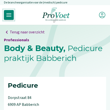
De brancheorganisatie voor de (medisch) pedicure
Overslaan en naar de inhoud gaan
Mijn P
Open hoofdmenu
Ga naar de homepagina
Terug naar overzicht
Professionals
Body & Beauty,
Pedicure
praktijk Babberich
Pedicure
Dorpstraat
84
6909 AP
Babberich