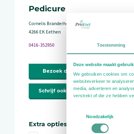
Pedicure
Cornelis Branderhorststraat
9
4266 EK
Eethen
0416-352950
Toestemming
Deze website maakt gebruik
Bezoek de website
We gebruiken cookies om cont
websiteverkeer te analyseren
media, adverteren en analys
Schrijf ook een review
verstrekt of die ze hebben v
Toestemmingsselectie
Noodzakelijk
Extra opties