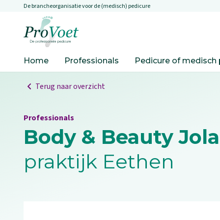
De brancheorganisatie voor de (medisch) pedicure
Overslaan en naar de inhoud gaan
Ga naar de homepagina
Home
Professionals
Pedicure of medisch 
Terug naar overzicht
Professionals
Body & Beauty Jol
praktijk Eethen