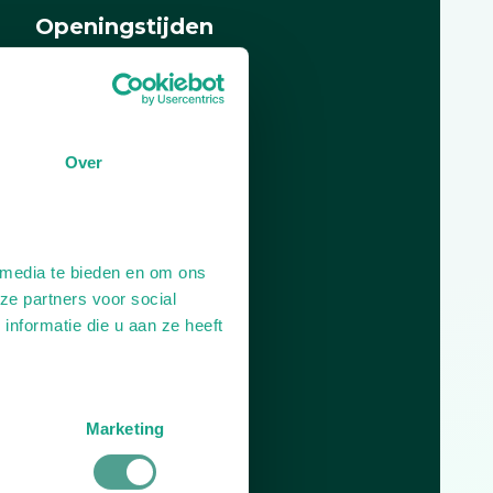
Openingstijden
Dag
Tijd
Plan je route
Over
 media te bieden en om ons
ze partners voor social
nformatie die u aan ze heeft
Marketing