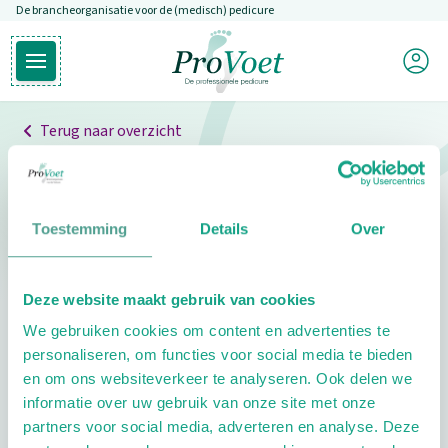
De brancheorganisatie voor de (medisch) pedicure
Overslaan en naar de inhoud gaan
Mijn P
Open hoofdmenu
Ga naar de homepagina
Terug naar overzicht
Professionals
Pedicure niet gevonden
Toestemming
Details
Over
De pedicure die je zoekt kunnen we niet vinden.
Deze website maakt gebruik van cookies
Klik hier om te zoeken naar een andere
We gebruiken cookies om content en advertenties te
pedicure.
personaliseren, om functies voor social media te bieden
en om ons websiteverkeer te analyseren. Ook delen we
informatie over uw gebruik van onze site met onze
partners voor social media, adverteren en analyse. Deze
Footer