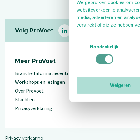
We gebruiken cookies om cont
websiteverkeer te analyseren
media, adverteren en analys
Footer
verstrekt of die ze hebben v
Volg ProVoet
linkedin
facebook
(Let op uitgaande link)
twitter
(Let op uitgaande l
instagram
(Let op uitga
(Le
Toestemmingsselectie
Noodzakelijk
Meer ProVoet
Branche Informatiecentrum
Workshops en lezingen
Weigeren
Over ProVoet
Klachten
Privacyverklaring
Privacy verklaring