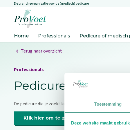
De brancheorganisatie voor de (medisch) pedicure
Overslaan en naar de inhoud gaan
Ga naar de homepagina
Home
Professionals
Pedicure of medisch 
Terug naar overzicht
Professionals
Pedicure niet gevo
De pedicure die je zoekt kunnen we niet vinden.
Toestemming
Klik hier om te zoeken naar een andere p
Deze website maakt gebruik