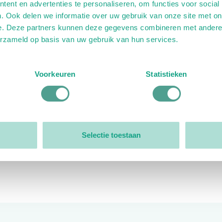
ent en advertenties te personaliseren, om functies voor social
. Ook delen we informatie over uw gebruik van onze site met on
e. Deze partners kunnen deze gegevens combineren met andere i
erzameld op basis van uw gebruik van hun services.
ink)
ande link)
t op uitgaande link)
Voorkeuren
Statistieken
Organisatie
Bestuur
Selectie toestaan