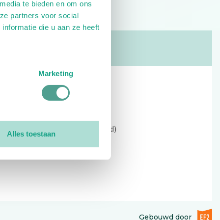
 media te bieden en om ons
ze partners voor social
nformatie die u aan ze heeft
Marketing
Contact
Kerkewijk 69, 3901 EC Veenendaal
Open: 09:00 - 12:30 (alleen ochtend)
Alles toestaan
Tel: 0318-551369
Contact:
contactformulier
EF2 (op
Gebouwd door