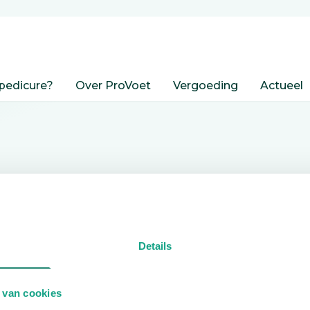
pedicure?
Over ProVoet
Vergoeding
Actueel
nden
Details
edicure.
 van cookies