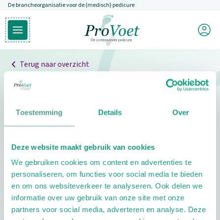
De brancheorganisatie voor de (medisch) pedicure
Overslaan en naar de inhoud gaan
Mijn P
Open hoofdmenu
Ga naar de homepagina
Terug naar overzicht
Professionals
Pedicure niet gevonden
Toestemming
Details
Over
De pedicure die je zoekt kunnen we niet vinden.
Deze website maakt gebruik van cookies
Klik hier om te zoeken naar een andere
We gebruiken cookies om content en advertenties te
pedicure.
personaliseren, om functies voor social media te bieden
en om ons websiteverkeer te analyseren. Ook delen we
informatie over uw gebruik van onze site met onze
partners voor social media, adverteren en analyse. Deze
Footer