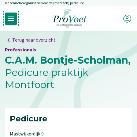
De brancheorganisatie voor de (medisch) pedicure
Overslaan en naar de inhoud gaan
Mijn P
Open hoofdmenu
Ga naar de homepagina
Terug naar overzicht
Professionals
C.A.M. Bontje-Scholman,
Pedicure praktijk
Montfoort
Pedicure
Mastwijkerdijk
9