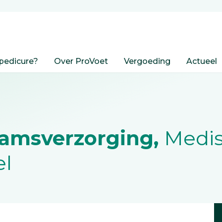
pedicure?
Over ProVoet
Vergoeding
Actueel
aamsverzorging,
Medi
el