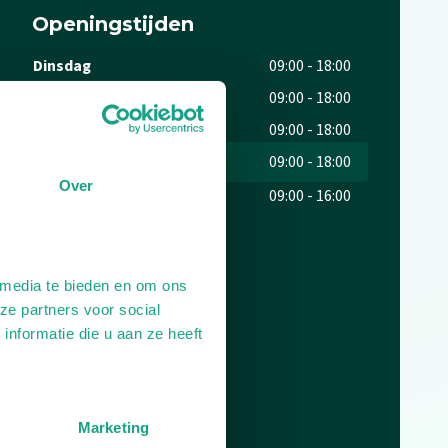
Openingstijden
Dag
Tijd
Dinsdag
09:00 - 18:00
Woensdag
09:00 - 18:00
Donderdag
09:00 - 18:00
Vrijdag
09:00 - 18:00
Over
Zaterdag
09:00 - 16:00
Plan je route
 media te bieden en om ons
ze partners voor social
nformatie die u aan ze heeft
Marketing