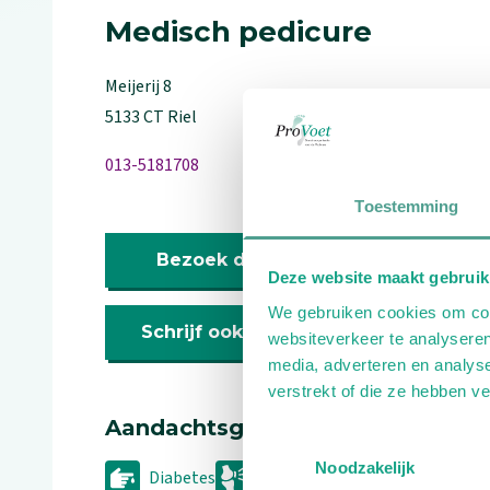
Medisch pedicure
Meijerij
8
5133 CT
Riel
013-5181708
Toestemming
Bezoek de website
Deze website maakt gebruik
We gebruiken cookies om cont
Schrijf ook een review
websiteverkeer te analyseren
media, adverteren en analys
verstrekt of die ze hebben v
Aandachtsgebieden
Toestemmingsselectie
Noodzakelijk
Diabetes
Reuma
Sport
Geriat