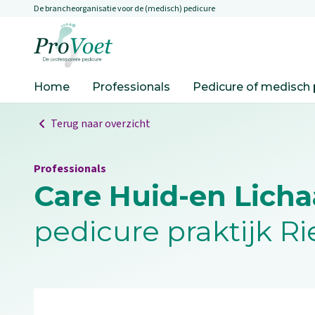
De brancheorganisatie voor de (medisch) pedicure
Overslaan en naar de inhoud gaan
Ga naar de homepagina
Home
Professionals
Pedicure of medisch 
Terug naar overzicht
Professionals
Care Huid-en Lich
pedicure praktijk Ri