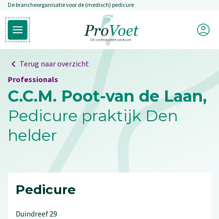
De brancheorganisatie voor de (medisch) pedicure
Overslaan en naar de inhoud gaan
Mijn P
Open hoofdmenu
Ga naar de homepagina
Terug naar overzicht
Professionals
C.C.M. Poot-van de Laan,
Pedicure praktijk Den
helder
Pedicure
Duindreef
29