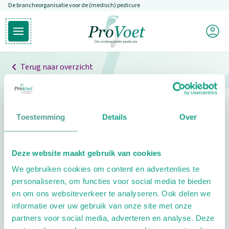
De brancheorganisatie voor de (medisch) pedicure
Overslaan en naar de inhoud gaan
Mijn P
Open hoofdmenu
Ga naar de homepagina
Terug naar overzicht
Professionals
Pedicure niet gevonden
Toestemming
Details
Over
De pedicure die je zoekt kunnen we niet vinden.
Deze website maakt gebruik van cookies
Klik hier om te zoeken naar een andere
We gebruiken cookies om content en advertenties te
pedicure.
personaliseren, om functies voor social media te bieden
en om ons websiteverkeer te analyseren. Ook delen we
informatie over uw gebruik van onze site met onze
partners voor social media, adverteren en analyse. Deze
Footer