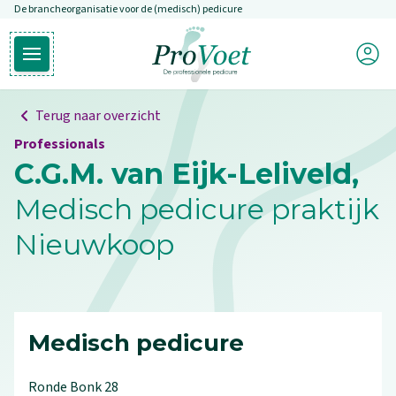
De brancheorganisatie voor de (medisch) pedicure
Overslaan en naar de inhoud gaan
Mijn P
Open hoofdmenu
Ga naar de homepagina
Terug naar overzicht
Professionals
C.G.M. van Eijk-Leliveld,
Medisch pedicure praktijk
Nieuwkoop
Medisch pedicure
Ronde Bonk
28