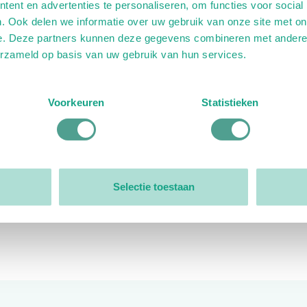
ent en advertenties te personaliseren, om functies voor social
. Ook delen we informatie over uw gebruik van onze site met on
e. Deze partners kunnen deze gegevens combineren met andere i
erzameld op basis van uw gebruik van hun services.
ink)
ande link)
t op uitgaande link)
Voorkeuren
Statistieken
Organisatie
Bestuur
Selectie toestaan