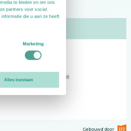
 media te bieden en om ons
ze partners voor social
nformatie die u aan ze heeft
Marketing
Contact
Kerkewijk 69, 3901 EC Veenendaal
Open: 09:00 - 12:30 (alleen ochtend)
Alles toestaan
Tel: 0318-551369
Contact:
contactformulier
EF2 (op
Gebouwd door