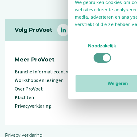
We gebruiken cookies om cont
websiteverkeer te analyseren
media, adverteren en analys
Footer
verstrekt of die ze hebben v
Volg ProVoet
linkedin
facebook
(Let op uitgaande link)
twitter
(Let op uitgaande l
instagram
(Let op uitga
(Le
Toestemmingsselectie
Noodzakelijk
Meer ProVoet
Branche Informatiecentrum
Workshops en lezingen
Weigeren
Over ProVoet
Klachten
Privacyverklaring
Privacy verklaring