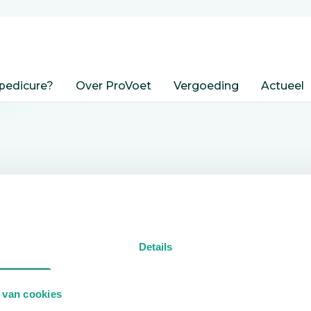
pedicure?
Over ProVoet
Vergoeding
Actueel
nden
Details
edicure.
 van cookies