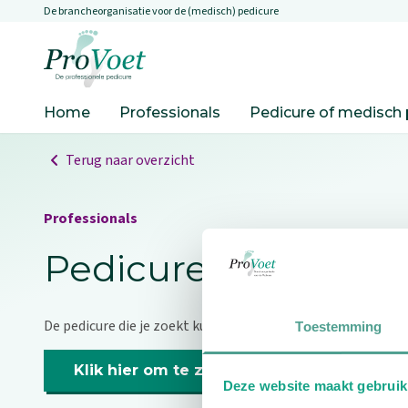
De brancheorganisatie voor de (medisch) pedicure
Overslaan en naar de inhoud gaan
Ga naar de homepagina
Home
Professionals
Pedicure of medisch 
Terug naar overzicht
Professionals
Pedicure niet gevo
De pedicure die je zoekt kunnen we niet vinden.
Toestemming
Klik hier om te zoeken naar een andere p
Deze website maakt gebruik