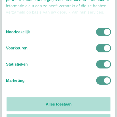
informatie die u aan ze heeft verstrekt of die ze hebben
verzameld op basis van uw gebruik van hun services.
Toestemmingsselectie
Openingstijden
Noodzakelijk
Dag
Tijd
Voorkeuren
Plan je route
Statistieken
Marketing
Reviews
0
reviews
Alles toestaan
Footer