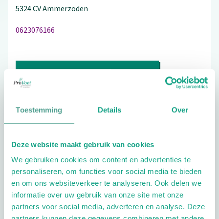
5324 CV
Ammerzoden
0623076166
Bezoek de website
Schrijf ook een review
Toestemming
Details
Over
Deze website maakt gebruik van cookies
Aandachtsgebieden
We gebruiken cookies om content en advertenties te
Diabetes
Reuma
Geriatrie
personaliseren, om functies voor social media te bieden
en om ons websiteverkeer te analyseren. Ook delen we
Extra opties
informatie over uw gebruik van onze site met onze
partners voor social media, adverteren en analyse. Deze
partners kunnen deze gegevens combineren met andere