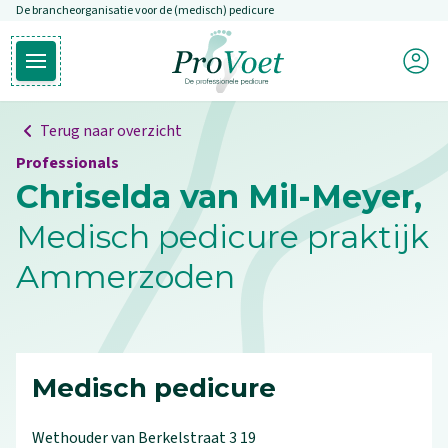
De brancheorganisatie voor de (medisch) pedicure
Overslaan en naar de inhoud gaan
Mijn P
Open hoofdmenu
Ga naar de homepagina
Terug naar overzicht
Professionals
Chriselda van Mil-Meyer,
Medisch pedicure praktijk
Ammerzoden
Medisch pedicure
Wethouder van Berkelstraat
3
19