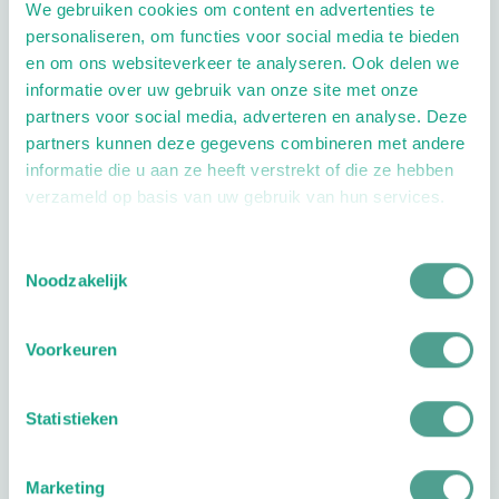
We gebruiken cookies om content en advertenties te
personaliseren, om functies voor social media te bieden
Dag
Tijd
en om ons websiteverkeer te analyseren. Ook delen we
Plan je route
informatie over uw gebruik van onze site met onze
partners voor social media, adverteren en analyse. Deze
partners kunnen deze gegevens combineren met andere
informatie die u aan ze heeft verstrekt of die ze hebben
verzameld op basis van uw gebruik van hun services.
10.0
Toestemmingsselectie
Reviews
1
reviews
Noodzakelijk
10
Dorrie
Voorkeuren
Your rating
1 stars
2 stars
3 stars
4 stars
5 stars
Zeer goede
Statistieken
en ervaren
pedicure.Luistert
Marketing
goed en een