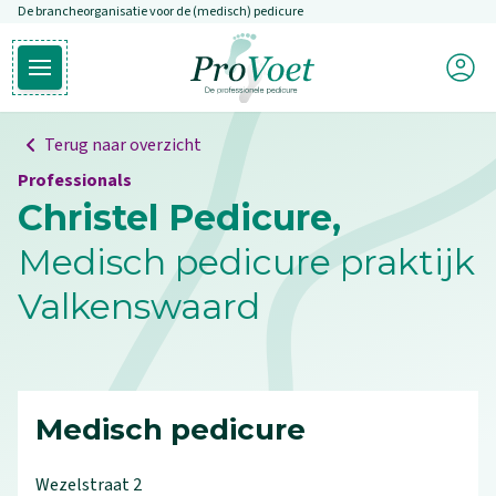
De brancheorganisatie voor de (medisch) pedicure
Overslaan en naar de inhoud gaan
Mijn P
Open hoofdmenu
Ga naar de homepagina
Terug naar overzicht
Professionals
Christel Pedicure,
Medisch pedicure praktijk
Valkenswaard
Medisch pedicure
Wezelstraat
2