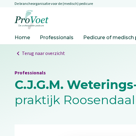
De brancheorganisatie voor de (medisch) pedicure
Overslaan en naar de inhoud gaan
Ga naar de homepagina
Home
Professionals
Pedicure of medisch 
Terug naar overzicht
Professionals
C.J.G.M. Wetering
praktijk Roosendaal