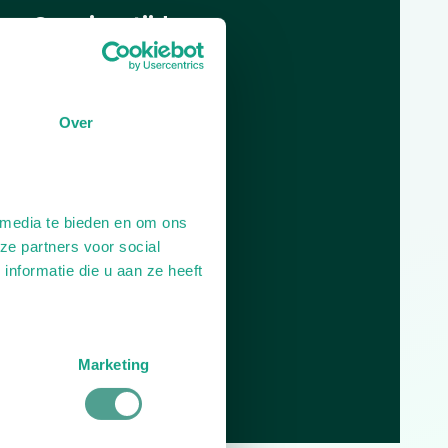
Openingstijden
Dag
Tijd
Plan je route
Over
 media te bieden en om ons
ze partners voor social
nformatie die u aan ze heeft
Marketing