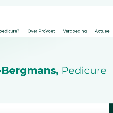
pedicure?
Over ProVoet
Vergoeding
Actueel
s-Bergmans,
Pedicure