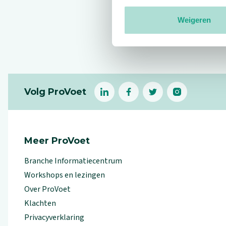
Weigeren
Reviews
Footer
Volg ProVoet
linkedin
facebook
(Let op uitgaande link)
twitter
(Let op uitgaande l
instagram
(Let op uitga
(Le
Meer ProVoet
Branche Informatiecentrum
Workshops en lezingen
Over ProVoet
Klachten
Privacyverklaring