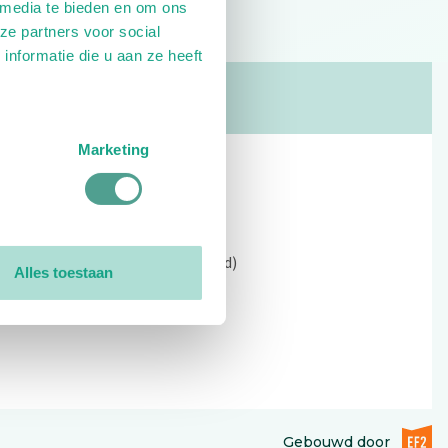
 media te bieden en om ons
ze partners voor social
nformatie die u aan ze heeft
Marketing
Contact
Kerkewijk 69, 3901 EC Veenendaal
Open: 09:00 - 12:30 (alleen ochtend)
Alles toestaan
Tel: 0318-551369
Contact:
contactformulier
EF2 (op
Gebouwd door