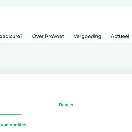
pedicure?
Over ProVoet
Vergoeding
Actueel
nden
Details
edicure.
 van cookies