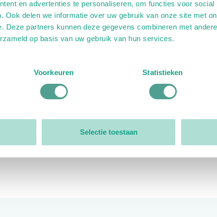
ent en advertenties te personaliseren, om functies voor social
. Ook delen we informatie over uw gebruik van onze site met on
e. Deze partners kunnen deze gegevens combineren met andere i
erzameld op basis van uw gebruik van hun services.
ink)
ande link)
t op uitgaande link)
Voorkeuren
Statistieken
Organisatie
Bestuur
Selectie toestaan