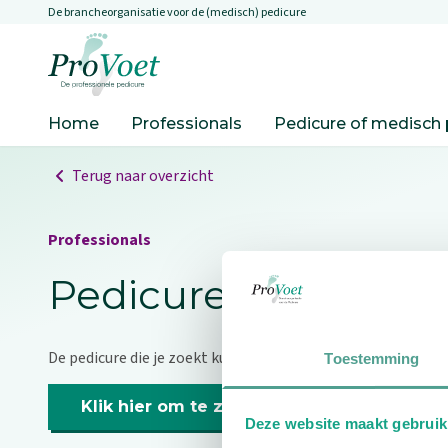
De brancheorganisatie voor de (medisch) pedicure
Overslaan en naar de inhoud gaan
Ga naar de homepagina
Home
Professionals
Pedicure of medisch 
Terug naar overzicht
Professionals
Pedicure niet gevo
De pedicure die je zoekt kunnen we niet vinden.
Toestemming
Klik hier om te zoeken naar een andere p
Deze website maakt gebruik