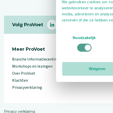
We gebruiken cookies om cont
websiteverkeer te analyseren
media, adverteren en analys
Footer
verstrekt of die ze hebben v
Volg ProVoet
linkedin
facebook
(Let op uitgaande link)
twitter
(Let op uitgaande l
instagram
(Let op uitga
(Le
Toestemmingsselectie
Noodzakelijk
Meer ProVoet
Branche Informatiecentrum
Workshops en lezingen
Weigeren
Over ProVoet
Klachten
Privacyverklaring
Privacy verklaring