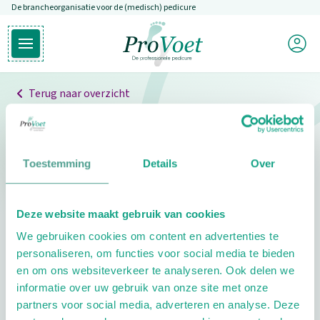
De brancheorganisatie voor de (medisch) pedicure
Overslaan en naar de inhoud gaan
Mijn P
Open hoofdmenu
Ga naar de homepagina
Terug naar overzicht
Professionals
Pedicure niet gevonden
Toestemming
Details
Over
De pedicure die je zoekt kunnen we niet vinden.
Deze website maakt gebruik van cookies
Klik hier om te zoeken naar een andere
We gebruiken cookies om content en advertenties te
pedicure.
personaliseren, om functies voor social media te bieden
en om ons websiteverkeer te analyseren. Ook delen we
informatie over uw gebruik van onze site met onze
partners voor social media, adverteren en analyse. Deze
Footer